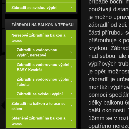
případě boční 
Zábradlí se svislou výplní
používají distan
je možno upravi
zábradlí od zdi
ZÁBRADLÍ NA BALKON A TERASU
části přírubou 
Nerezové zábradlí na balkon a
přišroubuje k p
terasu
krytkou. Zábrad
Zábradlí s vodorovnou
nad sebou, ale 
výplní, nerezové
výplňových trub
Zábradlí s vodorovnou výplní
EASY Kvadrát
je opět možnos
zábradlí je urč
Zábradlí s vodorovnou výplní
Tabular
montáži výplňo
pomocí speciáln
Zábradlí se svislou výplní
délky balkonu 
Zábradlí na balkon a terasu se
sklem
další okolnosti
16mm se v rozíc
Skleněné zábradlí na balkon a
terasu
opatřeno nerez