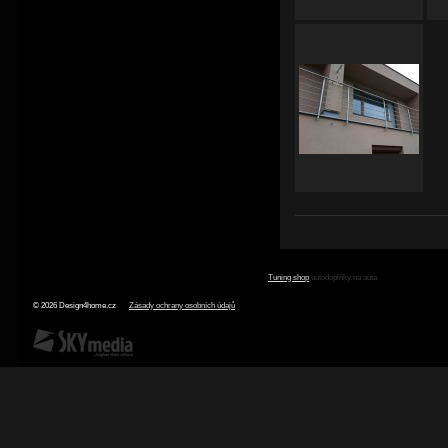
Tuning shop
autodoplňky na auta
© 2026 Design4home.cz
Zásady ochrany osobních údajů
SKY Media