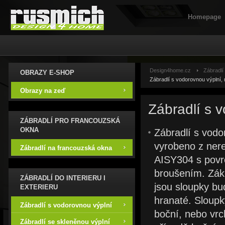
Homepage
Design4home.cz
Zábradlí
OBRAZY E-SHOP
Zábradlí s vodorovnou výplní,
Obrazy na zeď
Zábradlí s 
ZÁBRADLÍ PRO FRANCOUZSKÁ
OKNA
Zábradlí s vodo
vyrobeno z ner
Zábradlí na francouzská okna
AISY304 s povr
broušením. Zák
ZÁBRADLÍ DO INTERIERU I
jsou sloupky bu
EXTERIERU
hranaté. Sloupk
Zábradlí s vodorovnou výplní
boční, nebo vrc
Zábradlí se skleněnou výplní