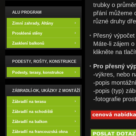
trubky o průmě
přání můžeme do
ALU PROGRAM
různé druhy dře
Zimní zahrady, Altány
Prosklené stěny
Přesný výpočet 
Máte-li zájem o
Zasklení balkonů
klikněte na tlačí
PODESTY, ROŠTY, KONSTRUKCE
Pro přesný výp
Podesty, terasy, konstrukce
-výkres, nebo n
-popis montážní
-popis (typ) záb
ZÁBRADLÍ-OK, UKÁZKY Z MONTÁŽÍ
-fotografie pro
Zábradlí na terasu
Zábradlí na schodiště
Zábradlí na balkon
Zábradlí na francouzská okna