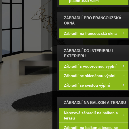
plátně 100x70cm
ZÁBRADLÍ PRO FRANCOUZSKÁ
OKNA
Zábradlí na francouzská okna
ZÁBRADLÍ DO INTERIERU I
EXTERIERU
Zábradlí s vodorovnou výplní
Zábradlí se skleněnou výplní
Zábradlí se svislou výplní
ZÁBRADLÍ NA BALKON A TERASU
Nerezové zábradlí na balkon a
terasu
Zábradlí na balkon a terasu se