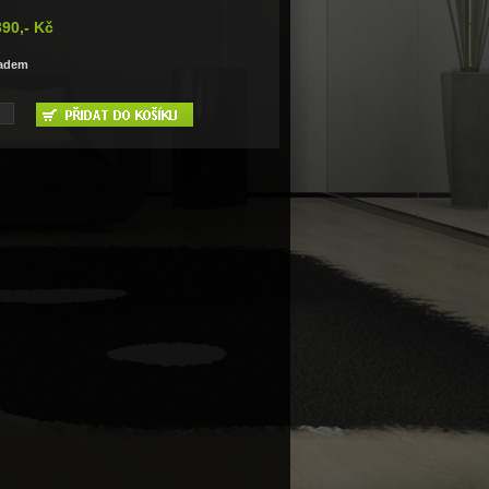
390,- Kč
ladem