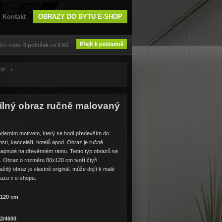
Kontakt
OBRAZY DO BYTU E-SHOP
Přejít k pokladně
íku máte:
0
položek
za
0
Kč
né
ílný obraz ručně malovaný
derním motivem, který se hodí především do
stí, kanceláří, hotelů apod. Obraz je ručně
 napnuté na dřevěnném rámu. Tento typ obrazů se
ů. Obraz o rozměru 80x120 cm tvoří čtyři
ždý obraz je vlastně originál, může dojít k malé
azu v e-shopu.
x120 cm
2/4600