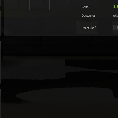
1.
Cena:
Dostupnost:
sk
Počet kusů