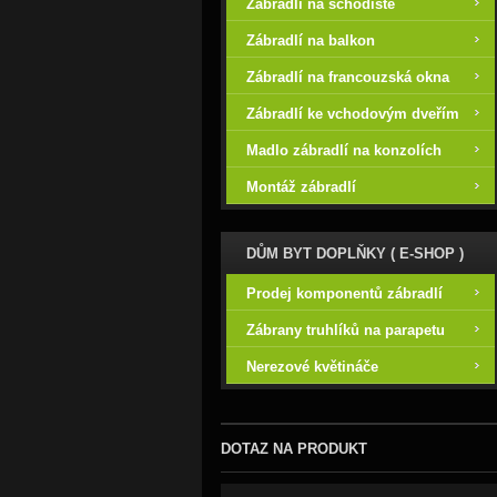
Zábradlí na schodiště
Zábradlí na balkon
Zábradlí na francouzská okna
Zábradlí ke vchodovým dveřím
Madlo zábradlí na konzolích
Montáž zábradlí
DŮM BYT DOPLŇKY ( E-SHOP )
Prodej komponentů zábradlí
Zábrany truhlíků na parapetu
Nerezové květináče
DOTAZ NA PRODUKT