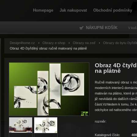
Homepage
Jak nakupovat
Obchodní podmínky
NÁKUPNÍ KOŠÍK
V koš
Design4home.cz
Obrazy e-shop
Obrazy na zeď
Obrazy do bytu čtyřdíl
Obraz 4D čtyřdílný obraz ručně malovaný na plátně
Obraz 4D čtyřd
na plátně
Ručně malovaný obraz s mo
moderních interierů domácno
malován na plátno, které je
již nevkládá do dalších rám
části.Vzhledem k tomu, že ka
odchylce od nafoceného obr
rozměr:
80
Katalogové číslo:
400