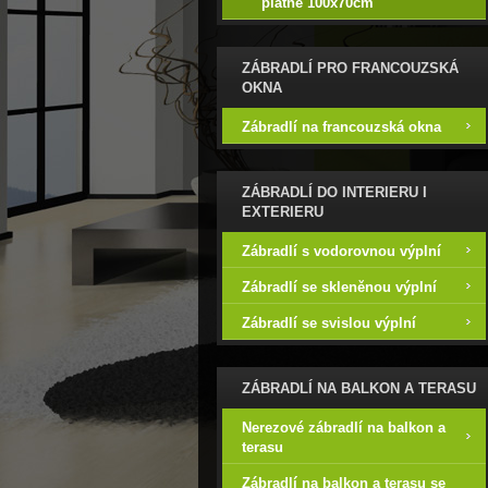
plátně 100x70cm
ZÁBRADLÍ PRO FRANCOUZSKÁ
OKNA
Zábradlí na francouzská okna
ZÁBRADLÍ DO INTERIERU I
EXTERIERU
Zábradlí s vodorovnou výplní
Zábradlí se skleněnou výplní
Zábradlí se svislou výplní
ZÁBRADLÍ NA BALKON A TERASU
Nerezové zábradlí na balkon a
terasu
Zábradlí na balkon a terasu se