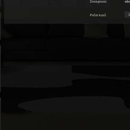
Dostupnost:
obv
Počet kusů