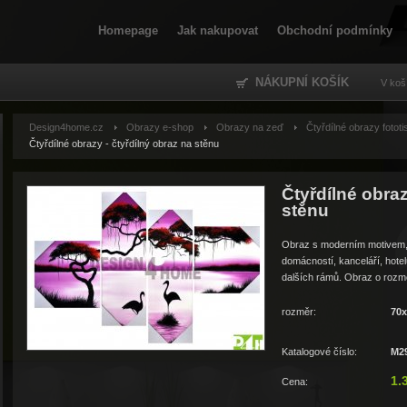
Homepage
Jak nakupovat
Obchodní podmínky
NÁKUPNÍ KOŠÍK
V koš
Design4home.cz
Obrazy e-shop
Obrazy na zeď
Čtyřdílné obrazy fotot
Čtyřdílné obrazy - čtyřdílný obraz na stěnu
Čtyřdílné obraz
stěnu
Obraz s moderním motivem, 
domácností, kanceláří, hotel
dalších rámů. Obraz o rozmě
rozměr:
70
Katalogové číslo:
M2
1.
Cena: