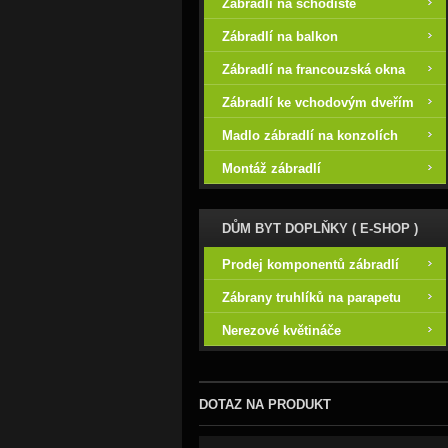
Zábradlí na schodiště
Zábradlí na balkon
Zábradlí na francouzská okna
Zábradlí ke vchodovým dveřím
Madlo zábradlí na konzolích
Montáž zábradlí
DŮM BYT DOPLŇKY ( E-SHOP )
Prodej komponentů zábradlí
Zábrany truhlíků na parapetu
Nerezové květináče
DOTAZ NA PRODUKT