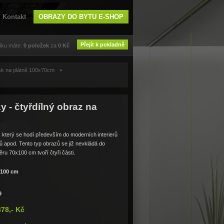
Kontakt
OBRAZY DO BYTU E-SHOP
Přejít k pokladně
íku máte:
0
položek
za
0
Kč
isk na plátně 100x70cm
y - čtyřdílný obraz na
který se hodí především do moderních interierů
ů apod. Tento typ obrazů se již nevkládá do
ru 70x100 cm tvoří čtyři části.
x100 cm
9
378,- Kč