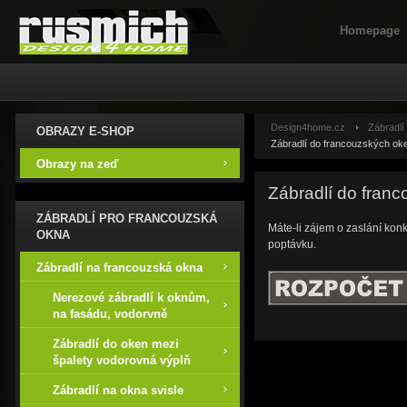
Homepage
Design4home.cz
Zábradlí
OBRAZY E-SHOP
Zábradlí do francouzských oke
Obrazy na zeď
Zábradlí do franc
ZÁBRADLÍ PRO FRANCOUZSKÁ
Máte-li zájem o zaslání konk
OKNA
poptávku.
Zábradlí na francouzská okna
Nerezové zábradlí k oknům,
na fasádu, vodorvně
Zábradlí do oken mezi
špalety vodorovná výplň
Zábradlí na okna svisle