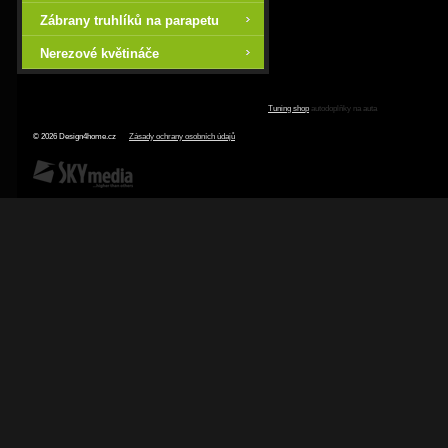
Zábrany truhlíků na parapetu
Nerezové květináče
Tuning shop
autodoplňky na auta
© 2026 Design4home.cz
Zásady ochrany osobních údajů
SKY Media