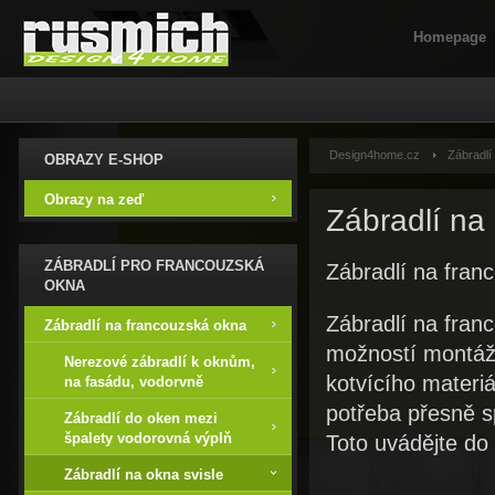
Homepage
Design4home.cz
Zábradlí
OBRAZY E-SHOP
Obrazy na zeď
Zábradlí na 
ZÁBRADLÍ PRO FRANCOUZSKÁ
Zábradlí na franc
OKNA
Zábradlí na fra
Zábradlí na francouzská okna
možností montáže
Nerezové zábradlí k oknům,
kotvícího materiá
na fasádu, vodorvně
potřeba přesně s
Zábradlí do oken mezi
špalety vodorovná výplň
Toto uvádějte d
Zábradlí na okna svisle