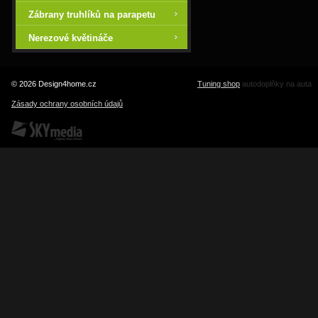
Zábrany truhlíků na parapetu
Nerezové květináče
© 2026 Design4home.cz
Tuning shop
autodoplňky na auta
Zásady ochrany osobních údajů
SKY Media