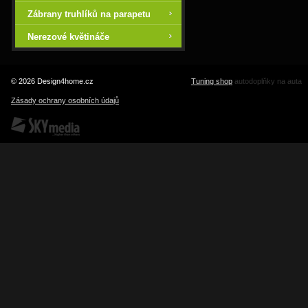
Zábrany truhlíků na parapetu
Nerezové květináče
© 2026 Design4home.cz
Tuning shop
autodoplňky na auta
Zásady ochrany osobních údajů
SKY Media