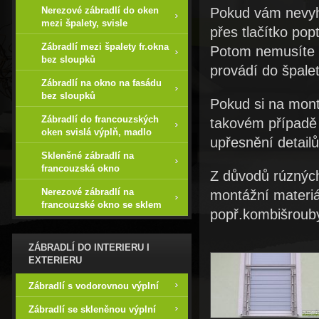
Nerezové zábradlí do oken
Pokud vám nevyh
mezi špalety, svisle
přes tlačítko po
Zábradlí mezi špalety fr.okna
Potom nemusíte n
bez sloupků
provádí do špale
Zábradlí na okno na fasádu
bez sloupků
Pokud si na mont
Zábradlí do francouzských
takovém případě 
oken svislá výplň, madlo
upřesnění detail
Skleněné zábradlí na
francouzská okno
Z důvodů rúzných
Nerezové zábradlí na
montážní materiál
francouzské okno se sklem
popř.kombišrouby
ZÁBRADLÍ DO INTERIERU I
EXTERIERU
Zábradlí s vodorovnou výplní
Zábradlí se skleněnou výplní