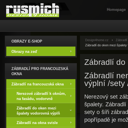
Homepage
Design4home.cz
Zábradlí
OBRAZY E-SHOP
Zábradlí do oken mezi špalety
Obrazy na zeď
Zábradlí do
ZÁBRADLÍ PRO FRANCOUZSKÁ
Zábradlí ne
OKNA
výplní /sety 
Zábradlí na francouzská okna
Nerezové zábradlí k oknům,
Nerezový set záb
na fasádu, vodorvně
špalety. Zábradl
Zábradlí do oken mezi
sety o šíři zábr
špalety vodorovná výplň
popřípadě je mo
Zábradlí na okna svisle