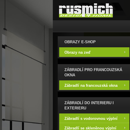
OBRAZY E-SHOP
Obrazy na zeď
ZÁBRADLÍ PRO FRANCOUZSKÁ
OKNA
Zábradlí na francouzská okna
ZÁBRADLÍ DO INTERIERU I
EXTERIERU
Zábradlí s vodorovnou výplní
Zábradlí se skleněnou výplní