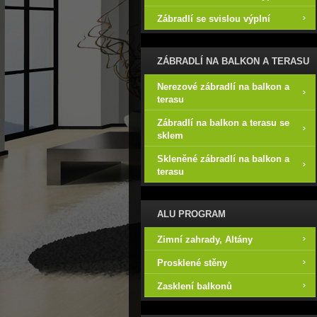
Zábradlí se svislou výplní
ZÁBRADLÍ NA BALKON A TERASU
Nerezové zábradlí na balkon a
terasu
Zábradlí na balkon a terasu se
sklem
Skleněné zábradlí na balkon a
terasu
ALU PROGRAM
Zimní zahrady, Altány
Prosklené stěny
Zasklení balkonů