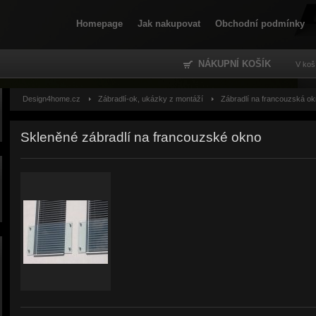
Homepage
Jak nakupovat
Obchodní podmínky
NÁKUPNÍ KOŠÍK
V koš
Design4home.cz
Zábradlí-ok, ukázky z montáží
Zábradlí na francouzská o
Skleněné zábradlí na francouzské okno