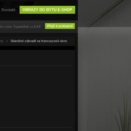
Kontakt
OBRAZY DO BYTU E-SHOP
Přejít k pokladně
íku máte:
0
položek
za
0
Kč
kna
Skleněné zábradlí na francouzské okno