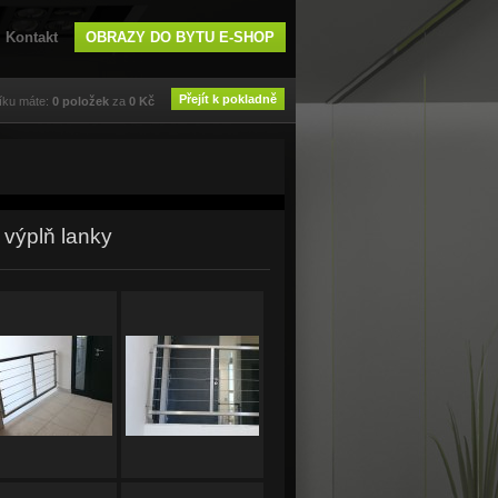
Kontakt
OBRAZY DO BYTU E-SHOP
Přejít k pokladně
íku máte:
0
položek
za
0
Kč
 výplň lanky