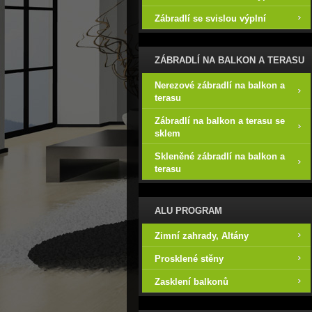
Zábradlí se svislou výplní
ZÁBRADLÍ NA BALKON A TERASU
Nerezové zábradlí na balkon a
terasu
Zábradlí na balkon a terasu se
sklem
Skleněné zábradlí na balkon a
terasu
ALU PROGRAM
Zimní zahrady, Altány
Prosklené stěny
Zasklení balkonů