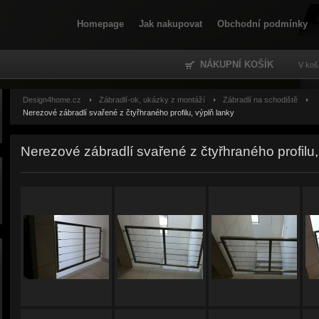
Homepage
Jak nakupovat
Obchodní podmínky
NÁKUPNÍ KOŠÍK
V koš
Design4home.cz
Zábradlí-ok, ukázky z montáží
Zábradlí na schodiště
Nerezové zábradlí svařené z čtyřhraného profilu, výplň lanky
Nerezové zábradlí svařené z čtyřhraného profilu,