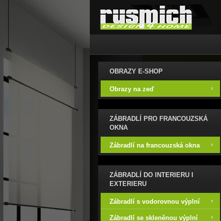
OBRAZY E-SHOP
Obrazy na zeď
ZÁBRADLÍ PRO FRANCOUZSKÁ
OKNA
Zábradlí na francouzská okna
ZÁBRADLÍ DO INTERIERU I
EXTERIERU
Zábradlí s vodorovnou výplní
Zábradlí se skleněnou výplní