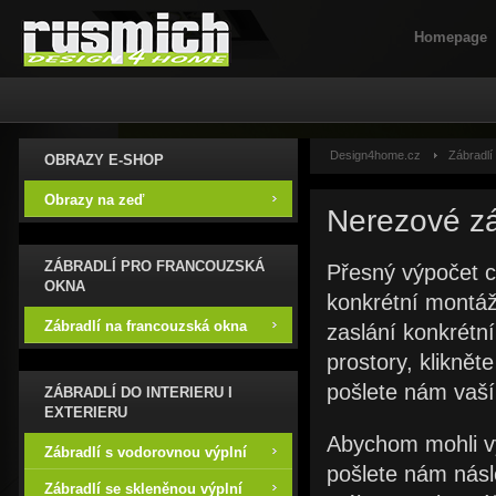
Homepage
Design4home.cz
Zábradlí 
OBRAZY E-SHOP
Obrazy na zeď
Nerezové zá
ZÁBRADLÍ PRO FRANCOUZSKÁ
Přesný výpočet c
OKNA
konkrétní montáž
Zábradlí na francouzská okna
zaslání konkrétn
prostory, kliknět
pošlete nám vaší
ZÁBRADLÍ DO INTERIERU I
EXTERIERU
Abychom mohli vy
Zábradlí s vodorovnou výplní
pošlete nám násl
Zábradlí se skleněnou výplní