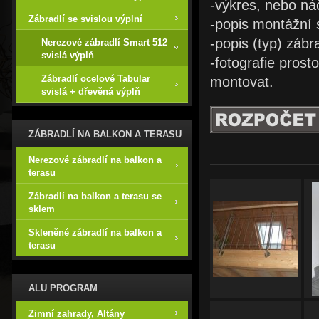
-výkres, nebo ná
Zábradlí se svislou výplní
-popis montážní 
-popis (typ) zábr
Nerezové zábradlí Smart 512
svislá výplň
-fotografie prost
Zábradlí ocelové Tabular
montovat.
svislá + dřevěná výplň
ZÁBRADLÍ NA BALKON A TERASU
Nerezové zábradlí na balkon a
terasu
Zábradlí na balkon a terasu se
sklem
Skleněné zábradlí na balkon a
terasu
ALU PROGRAM
Zimní zahrady, Altány