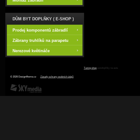
Montáž zábradlí
DŮM BYT DOPLŇKY ( E-SHOP )
Prodej komponentů zábradlí
Zábrany truhlíků na parapetu
Nerezové květináče
Tuning shop
autodoplňky na auta
© 2026 Design4home.cz
Zásady ochrany osobních údajů
SKY Media