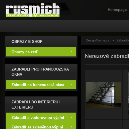
Homepage
Design4home.cz
Zábradlí
OBRAZY E-SHOP
Obrazy na zeď
Nerezové zábradl
ZÁBRADLÍ PRO FRANCOUZSKÁ
OKNA
Zábradlí na francouzská okna
ZÁBRADLÍ DO INTERIERU I
EXTERIERU
Zábradlí s vodorovnou výplní
Zábradlí se skleněnou výplní