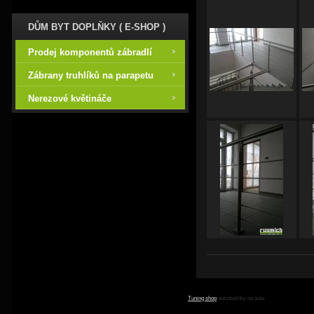
DŮM BYT DOPLŇKY ( E-SHOP )
Prodej komponentů zábradlí
Zábrany truhlíků na parapetu
Nerezové květináče
Tuning shop
autodoplňky na auta