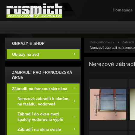
Homepage
Design4home.cz
Zábradlí
OBRAZY E-SHOP
Nerezové zábradlí na francou
Obrazy na zeď
Nerezové zábradl
ZÁBRADLÍ PRO FRANCOUZSKÁ
OKNA
Zábradlí na francouzská okna
Nerezové zábradlí k oknům,
na fasádu, vodorvně
Zábradlí do oken mezi
špalety vodorovná výplň
Zábradlí na okna svisle