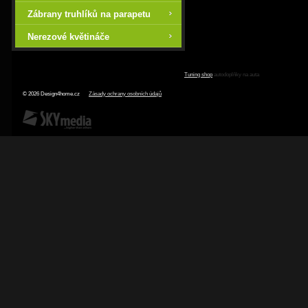
Zábrany truhlíků na parapetu
Nerezové květináče
Tuning shop
autodoplňky na auta
© 2026 Design4home.cz
Zásady ochrany osobních údajů
SKY Media