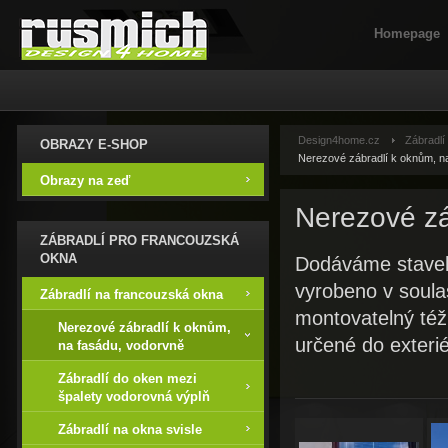
Homepage
Design4home.cz
Zábradlí
OBRAZY E-SHOP
Nerezové zábradlí k oknům, n
Obrazy na zeď
Nerezové zá
ZÁBRADLÍ PRO FRANCOUZSKÁ
OKNA
Dodáváme stavebn
vyrobeno v soula
Zábradlí na francouzská okna
montovatelný též
Nerezové zábradlí k oknům,
určené do exterié
na fasádu, vodorvně
Zábradlí do oken mezi
špalety vodorovná výplň
Zábradlí na okna svisle