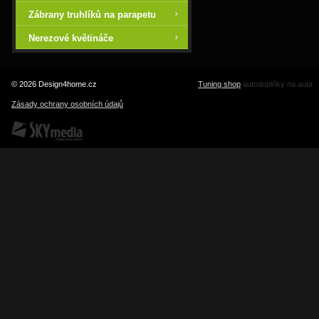
Zábrany truhlíků na parapetu
Nerezové květináče
© 2026 Design4home.cz
Tuning shop
autodoplňky na auta
Zásady ochrany osobních údajů
SKY Media