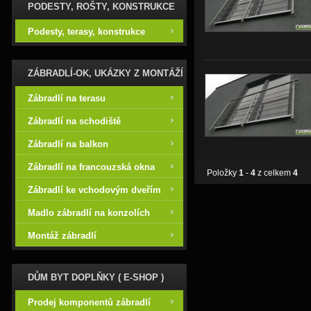
PODESTY, ROŠTY, KONSTRUKCE
Podesty, terasy, konstrukce
ZÁBRADLÍ-OK, UKÁZKY Z MONTÁŽÍ
Zábradlí na terasu
Zábradlí na schodiště
Zábradlí na balkon
Zábradlí na francouzská okna
Položky
1
-
4
z celkem
4
Zábradlí ke vchodovým dveřím
Madlo zábradlí na konzolích
Montáž zábradlí
DŮM BYT DOPLŇKY ( E-SHOP )
Prodej komponentů zábradlí