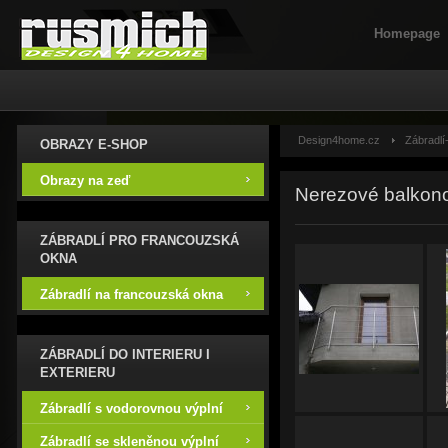
Homepage
Design4home.cz
Zábradlí
OBRAZY E-SHOP
Obrazy na zeď
Nerezové balkono
ZÁBRADLÍ PRO FRANCOUZSKÁ
OKNA
Zábradlí na francouzská okna
ZÁBRADLÍ DO INTERIERU I
EXTERIERU
Zábradlí s vodorovnou výplní
Zábradlí se skleněnou výplní