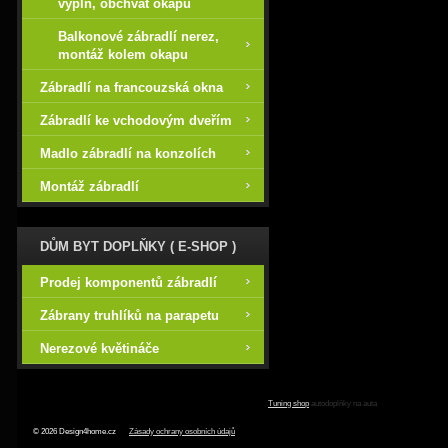
výplň, obchvat okapu
Balkonové zábradlí nerez,
montáž kolem okapu
Zábradlí na francouzská okna
Zábradlí ke vchodovým dveřím
Madlo zábradlí na konzolích
Montáž zábradlí
DŮM BYT DOPLŇKY ( E-SHOP )
Prodej komponentů zábradlí
Zábrany truhlíků na parapetu
Nerezové květináče
Tuning shop
autodoplňky na auta
© 2026 Design4home.cz
Zásady ochrany osobních údajů