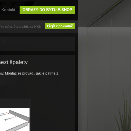
Kontakt
OBRAZY DO BYTU E-SHOP
Přejít k pokladně
íku máte:
0
položek
za
0
Kč
ezi špalety
y. Montáž se provádí, jak je patrné z