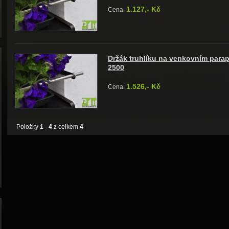
1.127,- Kč
Cena:
Držák truhlíku na venkovním para
2500
1.526,- Kč
Cena:
Položky
1
-
4
z celkem
4