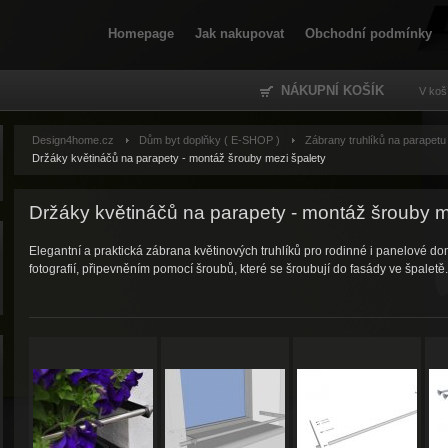
Homepage
Jak nakupovat
Obchodní podmínky
NÁKUPNÍ KOŠÍK
V koš
Design4home.cz
Dům byt doplňky ( E-SHOP )
Zábrany truhlíků na parapetu
Držáky květináčů na parapety - montáž šrouby mezi špalety
Držáky květináčů na parapety - montáž šrouby m
Elegantní a praktická zábrana květinových truhlíků pro rodinné i panelové dom
fotografií, připevněním pomocí šroubů, které se šroubují do fasády ve špaletě.