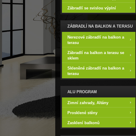
Zábradlí se svislou výplní
ZÁBRADLÍ NA BALKON A TERASU
Nerezové zábradlí na balkon a
terasu
Zábradlí na balkon a terasu se
sklem
Skleněné zábradlí na balkon a
terasu
ALU PROGRAM
Zimní zahrady, Altány
Prosklené stěny
Zasklení balkonů