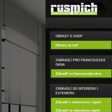
OBRAZY E-SHOP
Obrazy na zeď
ZÁBRADLÍ PRO FRANCOUZSKÁ
OKNA
Zábradlí na francouzská okna
ZÁBRADLÍ DO INTERIERU I
EXTERIERU
Zábradlí s vodorovnou výplní
Zábradlí se skleněnou výplní