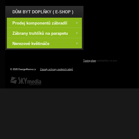
DŮM BYT DOPLŇKY ( E-SHOP )
Prodej komponentů zábradlí
Zábrany truhlíků na parapetu
Nerezové květináče
Tuning shop
autodoplňky na auta
© 2026 Design4home.cz
Zásady ochrany osobních údajů
SKY Media