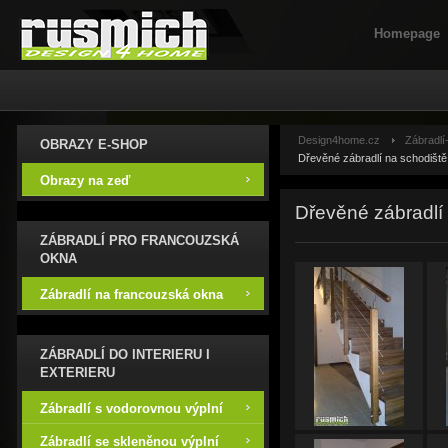
Homepage
Design4home.cz
Zábradlí
OBRAZY E-SHOP
Dřevěné zábradlí na schodiště
Obrazy na zeď
Dřevěné zábradlí 
ZÁBRADLÍ PRO FRANCOUZSKÁ
OKNA
Zábradlí na francouzská okna
ZÁBRADLÍ DO INTERIERU I
EXTERIERU
Zábradlí s vodorovnou výplní
Zábradlí se skleněnou výplní